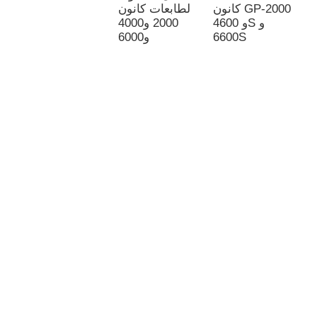
9
كانون GP-2000
لطابعات كانون
و 4600S و
2000 و4000
6600S
و6000