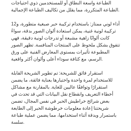
الطباعة واسعة النطاق أو للمستخدمين ذوي احتياجات
الطباعة المتكررة، مما يقلل من تكاليف الطباعة الإجمالية.
أداء لوني ممتاز: باستخدام تركيبة حبر صبغية متطورة، و12
تركيبة لونية غنية، يمكن استعادة ألوان الصور بدقة، سواءً
كانت ألوانًا زاهية مشبعة أو تدرجات لونية دقيقة، فهي
تتفوق بشكل ملحوظ على المنتجات المنافسة. تظهر الصور
المطبوعة تأثيرات بمستوى المعارض الفنية على ورق
الرسم، مع كثافة سوداء أعلى وألوان أكثر واقعية.
استقرار فائق للشريحة: تم تطوير الشريحة القابلة
للاستخدام لمرة واحدة واختبارها بعناية فائقة، ما يضمن
استقرارًا وتوافقًا عاليين للغاية. بالمقارنة مع مشاكل
أخطاء التعريف وانقطاع نقل البيانات التي قد تحدث في
بعض شرائح خراطيش الحبر في نفس المجال، تضمن
شريحتنا إعادة معلومات خرطوشة الحبر إلى الطابعة
باستمرار وبدقة أثناء استخدامها، مما يضمن عملية طباعة
سلسة.