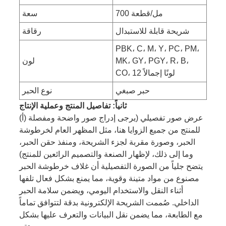
700 مل/قطعة
سعة
شريحة قابلة للاستبدال
رقاقة
PBK، C، M، Y، PC، PM،
MK، GY، PGY، R، B،
لون
CO، 12 لونًا إجمالاً
حبر صبغي
نوع الحبر
ثانياً: تفاصيل المنتج وعملية الإنتاج
(أ) عرض صور تفصيلي (يرجى إدراج صور واضحة ومفصلة
للمنتج من جميع الزوايا هنا، مثل المظهر العام لخرطوشة
الحبر، وصورة مقربة لجزء الشريحة، ومنفذ حقن الحبر،
وما إلى ذلك، لإظهار الصنعة والتصميم الرائعين للمنتج)
يتضح جلياً من الصورة التفصيلية أن غلاف خرطوشة الحبر
مصنوع من مواد متينة وقوية، مما يمنع بشكل فعال تلفها
أثناء النقل والاستخدام اليومي، ويضمن سلامة الحبر
الداخلي. صُممت الشريحة الإلكترونية بدقة لتتوافق تماماً
مع الطابعة، مما يضمن نقل البيانات والتعرف عليها بشكل