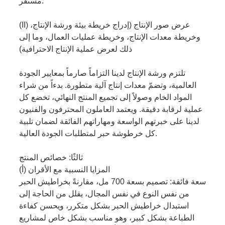
مستقر.
(II) عرض صور الإنتاج (إدراج خريطة بيئة ورشة الإنتاج،
وخريطة معدات الإنتاج، وخريطة عمليات العمال، وما إلى
ذلك لعرض عملية الإنتاج الاحترافية)
تلتزم ورشة الإنتاج لدينا التزاماً صارماً بمعايير الجودة
العالمية، وتضمّ معدات إنتاج آلية متطورة. بدءاً من شراء
المواد الخام وصولاً إلى تجميع المنتج النهائي، تخضع كل
عملية لرقابة دقيقة. ويعتمد العاملون المحترفون والفنيون
لدينا على خبرتهم الواسعة ومهاراتهم الفائقة لضمان تلبية
كل خرطوشة حبر لمتطلبات الجودة العالية.
ثالثًا: خصائص المنتج
(أ) المزايا النسبية مع الأقران
سعة فائقة: تصميم بسعة 700 مل، مقارنةً بخراطيش الحبر
من نفس النوع في نفس المجال، يقلل من الحاجة إلى
استبدال خراطيش الحبر بشكل متكرر، ويحسن كفاءة
الطباعة بشكل كبير، وهو مناسب بشكل خاص لمشاريع