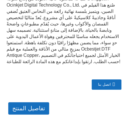
Ocinkjet Digital Technology Co., Ltd. صُنع هذا الفيلم في
الصين، ويتميز بلمسة نهائية رائعة من النحاس العتيق تُضفي
أناقةً وجاذبيةً كلاسيكيةً على أي مشروع. يُعدّ مثاليًا لتخصيص
القمصان والأكواب وغيرها، حيث يُقدّم مطبوعاتٍ واضحةً
ونابضةً بالحياة، بالإضافة إلى متانةٍ استثنائية. تصميمه سهل
الاستخدام يجعله مناسبًا للمحترفين وهواة الأعمال اليدوية على
حدٍ سواء، مما يضمن مظهرًا راقيًا دون تكلفة باهظة. استمتعوا
بمزيجٍ مثالي من الأناقة والعملية مع فيلم Ocbestjet DTF
Antique Copper، الخيار الأمثل لجميع احتياجاتكم في التصميم
حسب الطلب. ارتقوا بإبداعاتكم مع هذه المادة الرائعة للطباعة!
اتصل بنا
تفاصيل المنتج