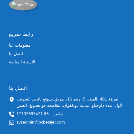
رابط سريع
معلومات عنا
اتصل بنا
الأسئلة الشائعة
اتصل بنا
الغرفة 401، المبنى 5، رقم 16، طريق بينيونغ نانجي الشرقي
الأول، بلدة داوجياو، مدينة دونغقوان، مقاطعة قوانغدونغ، الصين
الهاتف: +86 17707697471
sysadmin@ocbestjet.com