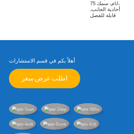
م، سمك 75U،
أحادية الجانب،
قابلة للفصل
أهلاً بكم في قسم الاستشارات
اطلب عرض سعر