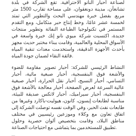
لصناعة أحبار النانو الاحترافية. تقع الشركة في بلدة
تشانغآن، مدينة دونغقوان، على مساحة تقارب 1500 متر
مربع. بفضل خبرة مهندسي البحث والتطوير التي تمتد
لخمسة عشر عامًا، وخط إنتاج حبر متكامل، ومع التقدم
المستمر في تكنولوجيا الطباعة النفاثة وتطوير منتجات
جديدة، اكتسبت شركة ميوي نانو إنك خبرة واسعة في
الأسواق المحلية والعالمية، وقامت ببناء مختبر حديث مجهز
بأحدث الأجهزة الدقيقة، واستخدمت معدات تنقية المياه
فائقة النقاء لضمان جودة المياه.
النشاط الرئيسي للشركة: أحبار تصوير مقاومة للضوء
والأشعة فوق البنفسجية، أحبار صبغية مائية، أحبار
التسامي، أحبار النسيج، أحبار نقل الحرارة، أحبار صبغية
عالية السرعة لعرض الصفحة، أحبار معالجة بالأشعة فوق
البنفسجية، أحبار سيراميك، أحبار لاتكس صديقة للبيئة،
مناسبة لطابعات إبسون، كانون، هيوليت-باكارد وغيرها من
طابعات نفث الحبر، وفي الوقت نفسه توصلت الشركة إلى
اتفاق تعاون مع وكلاء وموزعين رئيسيين في مختلف
مناطق البلاد، وقامت بتخصيص ألوان حصرية وحلول
تطبيق للمستخدمين بما يتماشى مع احتياجات الصناعة.