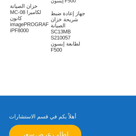
خزان الصيانة
MC-08 لكاميرا
جهاز إعادة ضبط
كانون
شريحة خزان
imagePROGRAF
الصيانة
ة
iPF8000
SC13MB
MC-G
S210057
ع
لطابعة إبسون
ن
F500
TS7
ان
ت
M
أهلاً بكم في قسم الاستشارات
اطلب عرض سعر