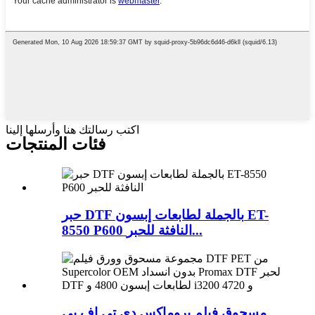
اكتب رسالتك هنا وأرسلها إلينا
فئات المنتجات
حبر DTF بالجملة لطابعات إبسون ET-
8550 P600 النافثة للحبر...
مسحوق فيلم بروماكس دي تي إف بي