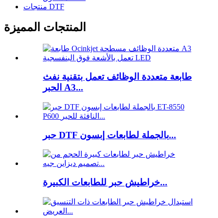
منتجات DTF
المنتجات المميزة
طابعة متعددة الوظائف تعمل بتقنية نفث
الحبر A3...
حبر DTF بالجملة لطابعات إبسون...
خراطيش حبر للطابعات الكبيرة...