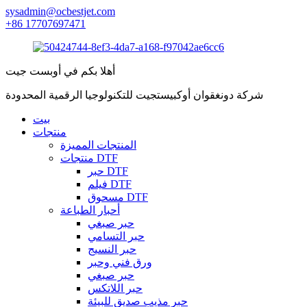
sysadmin@ocbestjet.com
+86 17707697471
أهلا بكم في أوبست جيت
شركة دونغقوان أوكبيستجيت للتكنولوجيا الرقمية المحدودة
بيت
منتجات
المنتجات المميزة
منتجات DTF
حبر DTF
فيلم DTF
مسحوق DTF
أحبار الطباعة
حبر صبغي
حبر التسامي
حبر النسيج
ورق فني وحبر
حبر صبغي
حبر اللاتكس
حبر مذيب صديق للبيئة