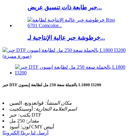
حبر طابعة ذات تنسيق عريض...
خرطوشة حبر عالية الإنتاجية لـ...
حبر DTF بالجملة سعة 250 مل لطابعة إبسون L1800 I3200
مكان المنشأ:
قوانغدونغ، الصين
اسم العلامة التجارية:
أوسينكجيت
حبر DTF
يكتب:
مقدار:
250 مل
أسود CMY أبيض
لون:
أرسل لنا بريدًا إلكترونيًا