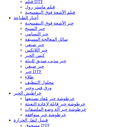
فيلم DTF
فيلم ماستر رول
فيلم الأشعة فوق البنفسجية
أحبار الطباعة
حبر الأشعة فوق البنفسجية
حبر النسيج
حبر التسامي
سائل المعالجة المسبقة
حبر صبغي
حبر اللاتكس
كيس الحبر
حبر مذيب صديق للبيئة
حبر صبغي
حبر DTF
طلاء
محلول التنظيف
ورق فني وحبر
خراطيش الحبر
خرطوشة حبر مُعاد تصنيعها
خرطوشة حبر قابلة لإعادة التعبئة
خرطوشة حبر آلة وضع الملصقات
خرطوشة حبر متوافقة
فينيل لنقل الحرارة
مسحوق DTF