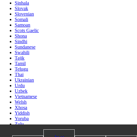
Sinhala
Slovak
Slovenian
Somali
Samoan
Scots Gaelic
Shona
Sindhi
Sundanese
Swahili
Tajik
Tamil
Telugu
Thai
Ukrainian
Urdu
Uzbek
Vietnamese
Welsh
Xhosa
Yiddish
Yoruba
Zulu
Kinyarwanda
بريد
Tatar