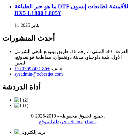
ما هو حبر الطباعة DTF للأقمشة لطابعات إبسون
DX5 L1800 L805؟
11 يناير 2025
أحدث المنشورات
الغرفة 401، المبنى 5، رقم 16، طريق بينيونغ نانجي الشرقي
الأول، بلدة داوجياو، مدينة دونغقوان، مقاطعة قوانغدونغ،
الصين
هاتف:
+86 17707697471
sysadmin@ocbestjet.com
أداة الدردشة
© جميع الحقوق محفوظة - 2010-2025.
- SitemapTrans
خريطة الموقع