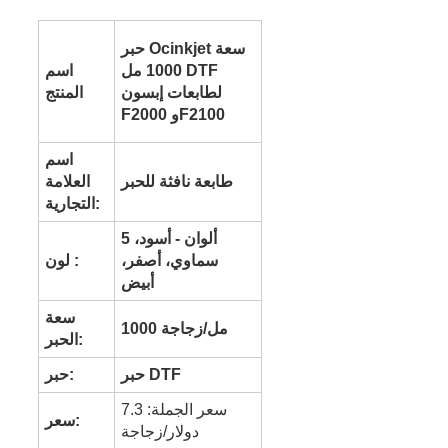
حبر Ocinkjet سعة
1000 مل DTF
اسم
لطابعات إبسون
المنتج
F2000 وF2100
اسم
طابعة نافثة للحبر
العلامة
التجارية:
5 ألوان - أسود،
سماوي، أصفر،
لون :
أبيض
سعة
1000 مل/زجاجة
الحبر:
حبر DTF
حبر:
سعر الجملة: 7.3
سعر:
دولار/زجاجة