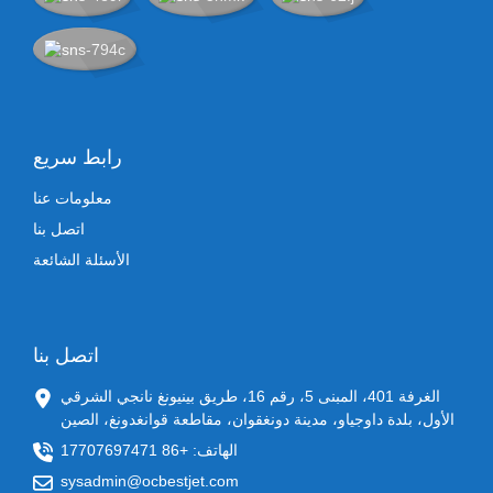
رابط سريع
معلومات عنا
اتصل بنا
الأسئلة الشائعة
اتصل بنا
الغرفة 401، المبنى 5، رقم 16، طريق بينيونغ نانجي الشرقي
الأول، بلدة داوجياو، مدينة دونغقوان، مقاطعة قوانغدونغ، الصين
الهاتف: +86 17707697471
sysadmin@ocbestjet.com