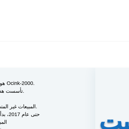
※ الطراز السابق لطابعة Ocinkjet هو Ocink-2000.
※ تأسست هذه العلامة التجارية في عام 2000.
※ المبيعات غير المتصلة بالإنترنت في المتاجر الفعلية.
يت
※ حتى عام 2017، بدأت رسمياً بالدخول إلى علي بابا لـ
※ ال