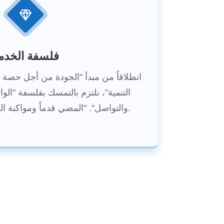
فلسفة الخدم
انطلاقاً من مبدأ "الجودة من أجل حصة
التنمية"، نلتزم بالتمسك بفلسفة "الواق
والتواصل". "المضي قدماً ومواكبة العصر" هما جوهر تنميتنا.