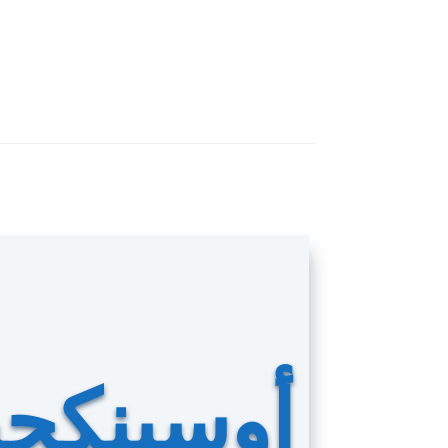
أوسينكج