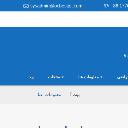
sysadmin@ocbestjet.com
+86 177
ة
فتراضي
معلومات عنا
منتجات
بيت
بيت
معلومات عنا