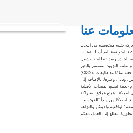
لومات عنا
ركة تقنية متخصصة في البحث
 المتوافقة. لقد أدخلنا تقنيات
ة الجودة وصديقة للبيئة. تشمل
وأنظمة التزويد المستمر بالحبر
(CISS)، والرقائق الإلكترونية، وأجهزة فك التشفير. وهي متوافقة تمامًا مع طابعات
 وديل، وغيرها. بالإضافة إلى
صنيع المعدات الأصلية (OEM) الشاملة تحت علامتنا التجارية في
 لعملائنا. يتمتع عملاؤنا بشراكة
ع. انطلاقًا من مبدأ "الجودة من
"الواقعية والابتكار والنزاهة