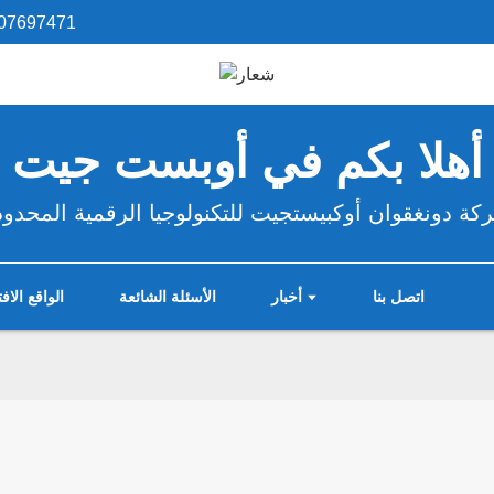
07697471
أهلا بكم في أوبست جيت
كة دونغقوان أوكبيستجيت للتكنولوجيا الرقمية المحدود
اتصل بنا
أخبار
الأسئلة الشائعة
الواقع الا