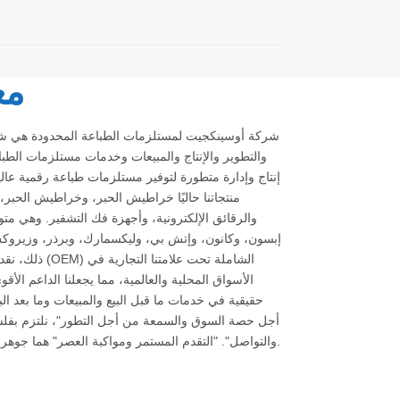
مع
شركة أوسينكجيت لمستلزمات الطباعة المحدودة هي ش
والتطوير والإنتاج والمبيعات وخدمات مستلزمات الطباعة
إنتاج وإدارة متطورة لتوفير مستلزمات طباعة رقمية عالي
منتجاتنا حاليًا خراطيش الحبر، وخراطيش الحبر، 
إبسون، وكانون، وإتش بي، وليكسمارك، وبرذر، وزيروكس،
ذلك، نقدم خدمة ت
الأسواق المحلية والعالمية، مما يجعلنا الداعم الأقوى
حقيقية في خدمات ما قبل البيع والمبيعات وما بعد البي
أجل حصة السوق والسمعة من أجل التطور"، نلتزم بفلسفة 
والتواصل". "التقدم المستمر ومواكبة العصر" هما جوهر تطورنا. نتطلع إلى العمل معكم.