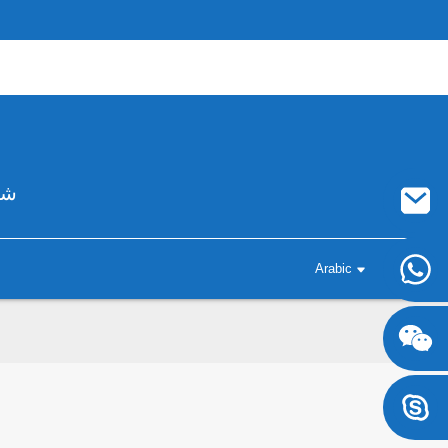
شر
Arabic
+8617707697471
+8617707697471