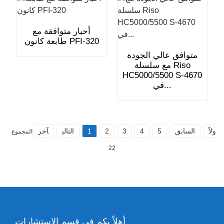
أحبار متوافقة مع
طابعة كانون PFI-320
متوافق عالي الجودة
مع سلسلة Riso
HC5000/5500 S-4670
في...
أولاً
السابق
5
4
3
2
1
التالي
آخر
المجموع
22
أهلاً بكم في قسم الاستشارات