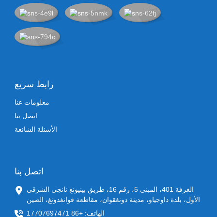
رابط سريع
معلومات عنا
اتصل بنا
الأسئلة الشائعة
اتصل بنا
الغرفة 401، المبنى 5، رقم 16، طريق بينيونغ نانجي الشرقي
الأول، بلدة داوجياو، مدينة دونغقوان، مقاطعة قوانغدونغ، الصين
الهاتف: +86 17707697471