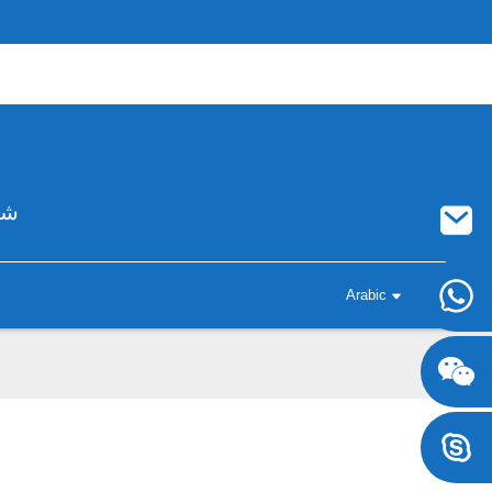
شر
Arabic
+8617707697471
+8617707697471