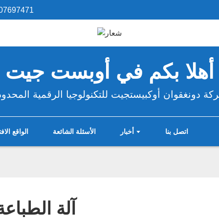
07697471
أهلا بكم في أوبست جيت
كة دونغقوان أوكبيستجيت للتكنولوجيا الرقمية المحدود
اتصل بنا
أخبار
الأسئلة الشائعة
الواقع الا
آلة الطباعة