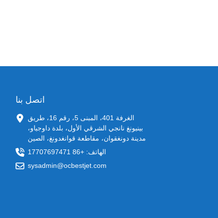
اتصل بنا
الغرفة 401، المبنى 5، رقم 16، طريق
بينيونغ نانجي الشرقي الأول، بلدة داوجياو،
مدينة دونغقوان، مقاطعة قوانغدونغ، الصين
الهاتف: +86 17707697471
sysadmin@ocbestjet.com