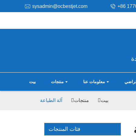
sysadmin@ocbestjet.com
+86 177
ة
فتراضي
معلومات عنا
منتجات
بيت
بيت
منتجات
آلة الطباعة
فئات المنتجات