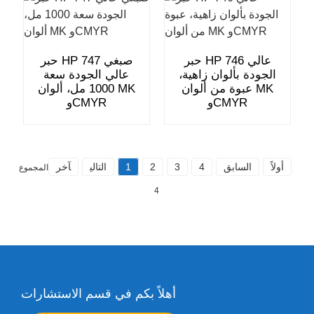
حبر HP 746 عالي
حبر HP 747 صبغي
الجودة بألوان زاهية،
عالي الجودة سعة
عبوة من ألوان MK
1000 مل، ألوان MK
وCMYR
وCMYR
أولاً
السابق
4
3
2
1
التالي
آخر
المجموع
4
أهلاً بكم في قسم الاستشارات