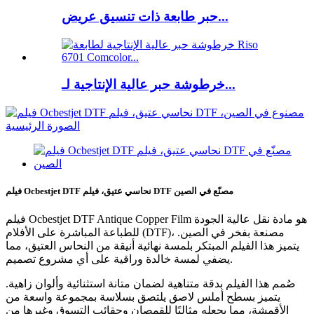
حبر طابعة ذات تنسيق عريض...
خرطوشة حبر عالية الإنتاجية لـ...
فيلم Ocbestjet DTF نحاسي عتيق، فيلم DTF مصنّع في الصين
فيلم Ocbestjet DTF Antique Copper Film هو مادة نقل عالية الجودة
للطباعة المباشرة على الأفلام (DTF)، مصنعة بفخر في الصين.
يتميز هذا الفيلم المبتكر بلمسة نهائية أنيقة من النحاس العتيق، مما
يضفي لمسة خالدة وراقية على أي مشروع تصميم.
صُمم هذا الفيلم بدقة متناهية لضمان متانة استثنائية وألوان زاهية.
يتميز بسطح أملس لاصق يلتصق بسلاسة بمجموعة واسعة من
الأقمشة، مما يجعله مثاليًا للقمصان وحقائب التسوق وغيرها من