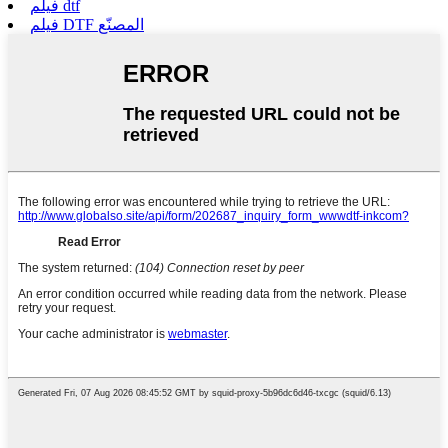
فيلم dtf
فيلم DTF المصنّع