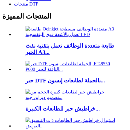
منتجات DTF
المنتجات المميزة
طابعة متعددة الوظائف تعمل بتقنية نفث
الحبر A3...
حبر DTF بالجملة لطابعات إبسون...
خراطيش حبر للطابعات الكبيرة...