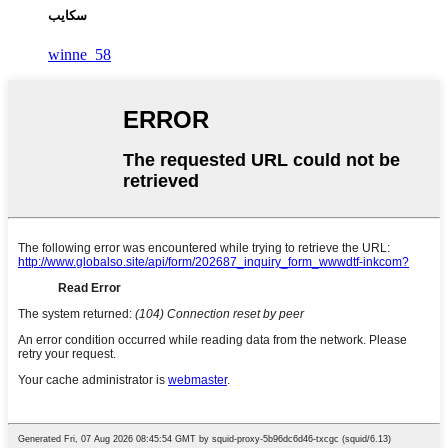
سكايب
winne_58