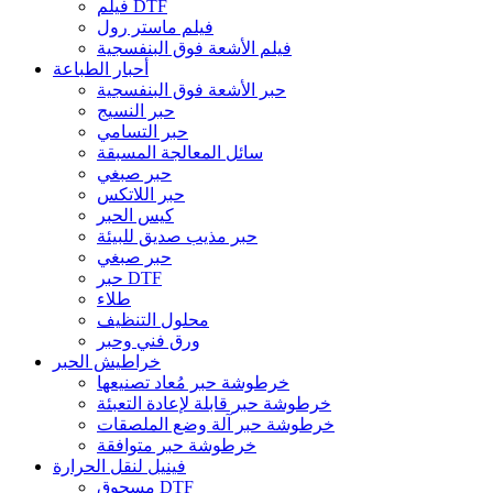
فيلم DTF
فيلم ماستر رول
فيلم الأشعة فوق البنفسجية
أحبار الطباعة
حبر الأشعة فوق البنفسجية
حبر النسيج
حبر التسامي
سائل المعالجة المسبقة
حبر صبغي
حبر اللاتكس
كيس الحبر
حبر مذيب صديق للبيئة
حبر صبغي
حبر DTF
طلاء
محلول التنظيف
ورق فني وحبر
خراطيش الحبر
خرطوشة حبر مُعاد تصنيعها
خرطوشة حبر قابلة لإعادة التعبئة
خرطوشة حبر آلة وضع الملصقات
خرطوشة حبر متوافقة
فينيل لنقل الحرارة
مسحوق DTF