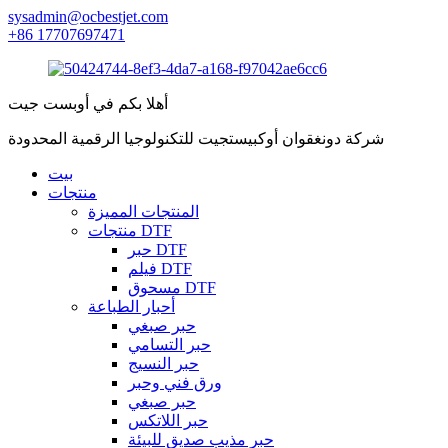
sysadmin@ocbestjet.com
+86 17707697471
أهلا بكم في أوبست جيت
شركة دونغقوان أوكبيستجيت للتكنولوجيا الرقمية المحدودة
بيت
منتجات
المنتجات المميزة
منتجات DTF
حبر DTF
فيلم DTF
مسحوق DTF
أحبار الطباعة
حبر صبغي
حبر التسامي
حبر النسيج
ورق فني وحبر
حبر صبغي
حبر اللاتكس
حبر مذيب صديق للبيئة