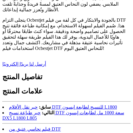
الملابس. يضفي لون النحاس العتيق لمسةً فريدةً وجذابةً تلفت
الأنظار وتُعزز جمالية إبداعاتك.
يتجلى التزام Ocbestjet بالجودة والابتكار في كل لفة من فيلم DTF
هذا. صُمم الفيلم لسهولة الاستخدام، مع إمكانية طباعة فائقة تتيح
الحصول على تصاميم واضحة ودقيقة. سواء كنتَ طابعًا محترفًا أو
هاويًا للأعمال اليدوية، يوفر لك هذا الفيلم طريقة سهلة لتحقيق
تأثيرات نحاسية عتيقة مذهلة في مشاريعك. اكتشف جمال وتعدد
استخدامات فيلم Ocbestjet DTF للنحاس العتيق اليوم!
أرسل لنا بريدًا إلكترونيًا
تفاصيل المنتج
علامات المنتج
حبر نقل الأفلام DTF للنسيج لطابعة إبسون L1800
سابق:
التالي:
حبر طباعة نسيج DTF سعة 1000 مل لطابعات إبسون
DX5 L1800 L805
فيلم نحاسي عتيق من DTF