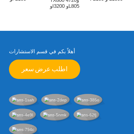
TX800 و4720
وI3200 وL805
أهلاً بكم في قسم الاستشارات
اطلب عرض سعر