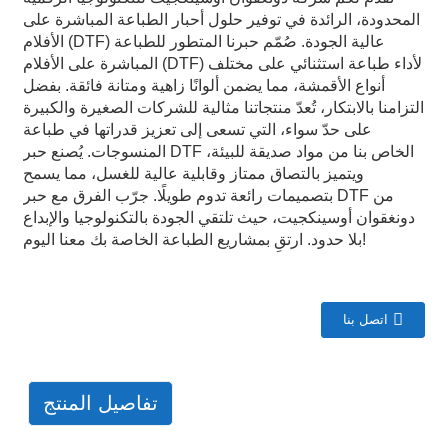
المحدودة، الرائدة في توفير حلول أحبار الطباعة المباشرة على
الأفلام (DTF) عالية الجودة. صُمّم حبرنا المتطور للطباعة
المباشرة على الأفلام (DTF) لأداء طباعة استثنائي على مختلف
أنواع الأقمشة، مما يضمن ألوانًا زاهية ومتانة فائقة. بفضل
التزامنا بالابتكار، تُعدّ منتجاتنا مثالية للشركات الصغيرة والكبيرة
على حدّ سواء، التي تسعى إلى تعزيز قدراتها في طباعة
المنسوجات. يُصنع حبر DTF الخاص بنا من مواد صديقة للبيئة،
ويتميز بالتصاق ممتاز وقابلية عالية للغسل، مما يسمح
بتصميمات رائعة تدوم طويلًا. جرّب الفرق مع حبر DTF من
دونغقوان أوسينكجيت، حيث تلتقي الجودة بالتكنولوجيا والإبداع
بلا حدود. ارتقِ بمشاريع الطباعة الخاصة بك معنا اليوم!
اتصل بنا
تفاصيل المنتج