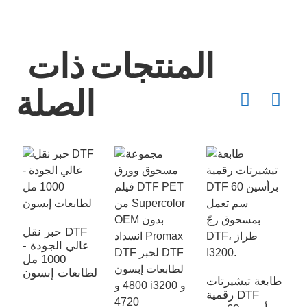
المنتجات ذات
الصلة
DTF
ث
حبر نقل DTF
ة
عالي الجودة -
1000 مل
لطابعات إبسون
طابعة تيشيرتات
رقمية DTF