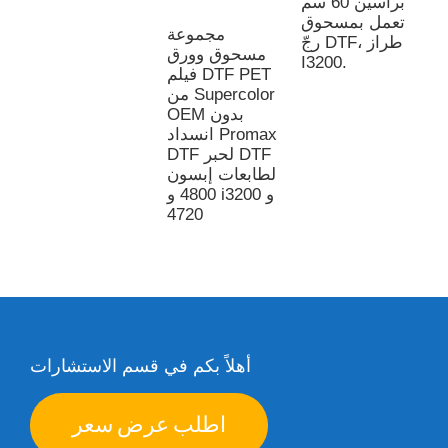
برأسين 60 سم
تعمل بمسحوق
مجموعة
رجّ DTF، طراز
مسحوق وورق
I3200.
فيلم DTF PET
من Supercolor
OEM بدون
انسداد Promax
DTF لحبر DTF
لطابعات إبسون
4800 و i3200 و
4720
أهلاً بكم في قسم الاستشارات
اطلب عرض سعر