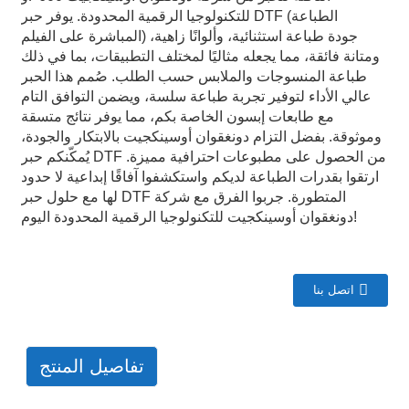
للتكنولوجيا الرقمية المحدودة. يوفر حبر DTF (الطباعة
المباشرة على الفيلم) جودة طباعة استثنائية، وألوانًا زاهية،
ومتانة فائقة، مما يجعله مثاليًا لمختلف التطبيقات، بما في ذلك
طباعة المنسوجات والملابس حسب الطلب. صُمم هذا الحبر
عالي الأداء لتوفير تجربة طباعة سلسة، ويضمن التوافق التام
مع طابعات إبسون الخاصة بكم، مما يوفر نتائج متسقة
وموثوقة. بفضل التزام دونغقوان أوسينكجيت بالابتكار والجودة،
يُمكّنكم حبر DTF من الحصول على مطبوعات احترافية مميزة.
ارتقوا بقدرات الطباعة لديكم واستكشفوا آفاقًا إبداعية لا حدود
لها مع حلول حبر DTF المتطورة. جربوا الفرق مع شركة
دونغقوان أوسينكجيت للتكنولوجيا الرقمية المحدودة اليوم!
اتصل بنا
تفاصيل المنتج