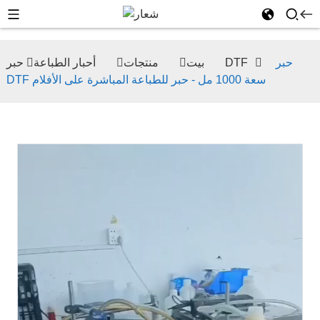
حبر
حبر DTF
بيت
منتجات
أحبار الطباعة
DTF سعة 1000 مل - حبر للطباعة المباشرة على الأفلام