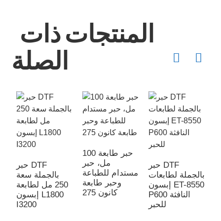
المنتجات ذات
الصلة
حبر طابعة 100
مل، حبر
Ocinkj
حبر DTF
حبر DTF
مستدام للطباعة
عات
بالجملة لطابعات
بالجملة سعة
وحبر طابعة
P8
إبسون ET-8550
250 مل لطابعة
كانون 275
4
P600 النافثة
إبسون L1800
L
للحبر
I3200