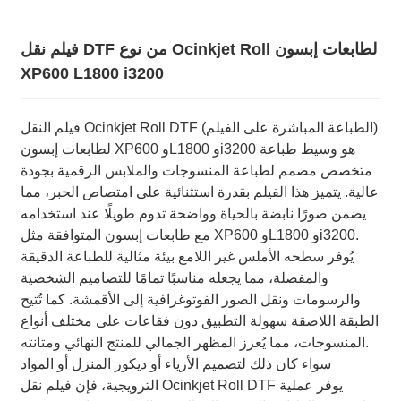
فيلم نقل DTF من نوع Ocinkjet Roll لطابعات إبسون
XP600 L1800 i3200
فيلم النقل Ocinkjet Roll DTF (الطباعة المباشرة على الفيلم)
لطابعات إبسون XP600 وL1800 وi3200 هو وسيط طباعة
متخصص مصمم لطباعة المنسوجات والملابس الرقمية بجودة
عالية. يتميز هذا الفيلم بقدرة استثنائية على امتصاص الحبر، مما
يضمن صورًا نابضة بالحياة وواضحة تدوم طويلًا عند استخدامه
مع طابعات إبسون المتوافقة مثل XP600 وL1800 وi3200.
يُوفر سطحه الأملس غير اللامع بيئة مثالية للطباعة الدقيقة
والمفصلة، ​​مما يجعله مناسبًا تمامًا للتصاميم الشخصية
والرسومات ونقل الصور الفوتوغرافية إلى الأقمشة. كما تُتيح
الطبقة اللاصقة سهولة التطبيق دون فقاعات على مختلف أنواع
المنسوجات، مما يُعزز المظهر الجمالي للمنتج النهائي ومتانته.
سواء كان ذلك لتصميم الأزياء أو ديكور المنزل أو المواد
الترويجية، فإن فيلم نقل Ocinkjet Roll DTF يوفر عملية