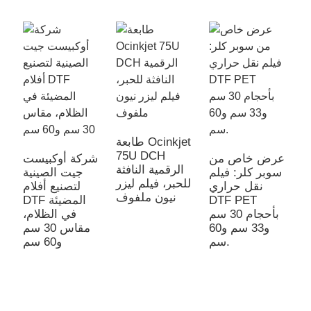
طابعة Ocinkjet
75U DCH
عرض خاص من
شركة أوكبيست
الرقمية النافثة
سوبر كلر: فيلم
جيت الصينية
للحبر، فيلم ليزر
نقل حراري
لتصنيع أفلام
نيون ملفوف
DTF PET
DTF المضيئة
ة
بأحجام 30 سم
في الظلام،
PET D
و33 سم و60
مقاس 30 سم
ة
سم.
و60 سم
ى
ل
كة
لة
،